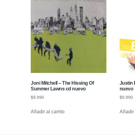
Joni Mitchell – The Hissing Of
Justin 
Summer Lawns cd nuevo
nuevo
$
9.990
$
9.990
Añadir al carrito
Añadir 