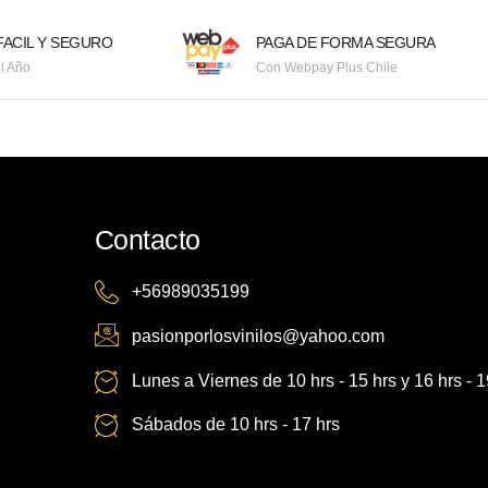
ACIL Y SEGURO
PAGA DE FORMA SEGURA
l Año
Con Webpay Plus Chile
Contacto
+56989035199
pasionporlosvinilos@yahoo.com
Lunes a Viernes de 10 hrs - 15 hrs y 16 hrs - 1
Sábados de 10 hrs - 17 hrs